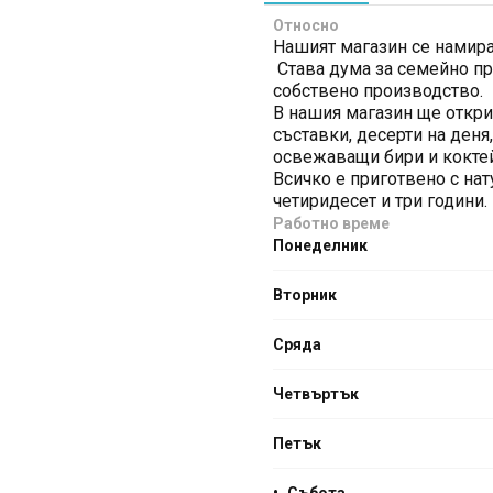
Относно
Нашият магазин се намира
Става дума за семейно п
собствено производство.
В нашия магазин ще откри
съставки, десерти на деня
освежаващи бири и кокте
Всичко е приготвено с нат
четиридесет и три години.
Работно време
Понеделник
Вторник
Сряда
Четвъртък
Петък