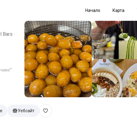
Начало
Карта
l Bars ·
чин!
"
е
Уебсайт