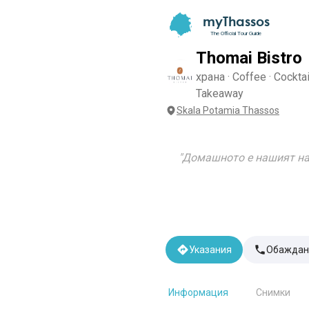
myThassos
The Official Tour Guide
Thomai Bistro
храна · Coffee · Cocktai
Takeaway
Skala Potamia Thassos
"
Домашното е нашият на
Указания
Обаждан
Информация
Снимки