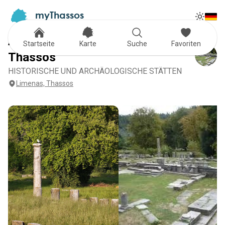
myThassos
Tog
The Official Tour Guide
Toggle
Archäologische Agora von
Startseite
Karte
Suche
Favoriten
Thassos
HISTORISCHE UND ARCHÄOLOGISCHE STÄTTEN
Limenas, Thassos