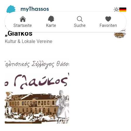
myThassos
Tog
The Official Tour Guide
Toggle
Kulturverein von Thassos
Startseite
Karte
Suche
Favoriten
„Glafkos“
Kultur & Lokale Vereine