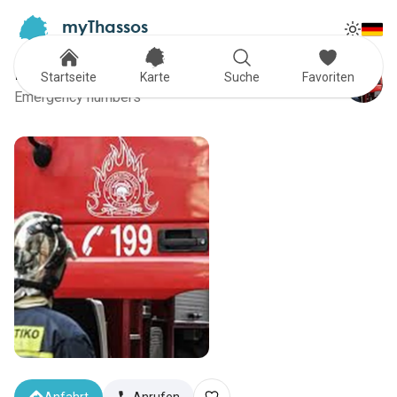
myThassos
Tog
The Official Tour Guide
Toggle
Feuerwehr
Startseite
Karte
Suche
Favoriten
Emergency numbers