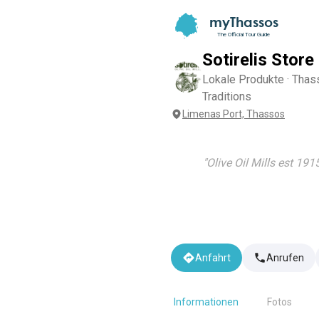
myThassos
The Official Tour Guide
Sotirelis Store
Lokale Produkte · Tha
Traditions
Limenas Port, Thassos
"
Olive Oil Mills est 191
Anfahrt
Anrufen
Informationen
Fotos