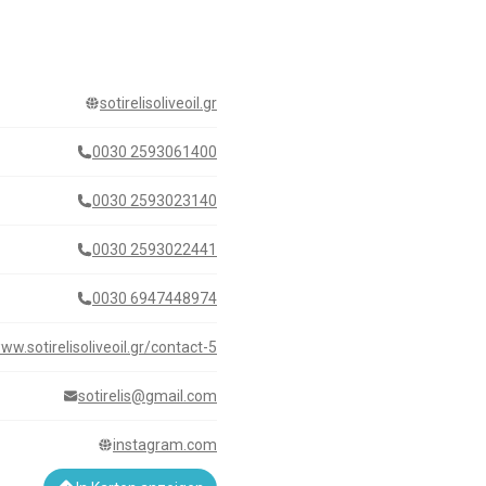
sotirelisoliveoil.gr
0030 2593061400
0030 2593023140
0030 2593022441
0030 6947448974
ww.sotirelisoliveoil.gr/contact-5
sotirelis@gmail.com
instagram.com