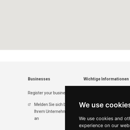
Businesses
Wichtige Informationen
Register your business
Contact form
We use cookie
Melden Sie sich bei
Datenschutzrichtlinie
Ihrem Unternehmen
Nutzungsbedingungen
We use cookies and oth
an
experience on our webs