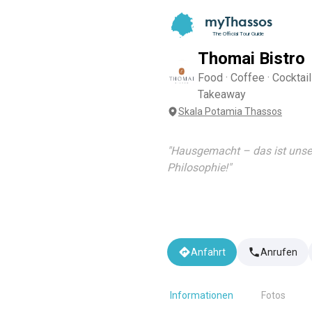
myThassos
The Official Tour Guide
Thomai Bistro
Food · Coffee · Cocktail
Takeaway
Skala Potamia Thassos
"
Hausgemacht – das ist unse
Philosophie!
"
Anfahrt
Anrufen
Informationen
Fotos