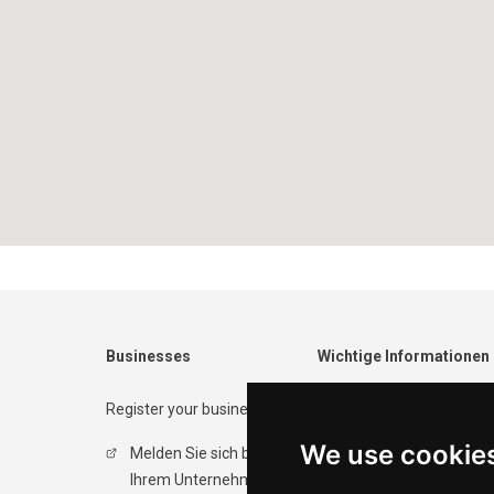
Businesses
Wichtige Informationen
Register your business
Contact form
We use cookie
Melden Sie sich bei
Datenschutzrichtlinie
Ihrem Unternehmen