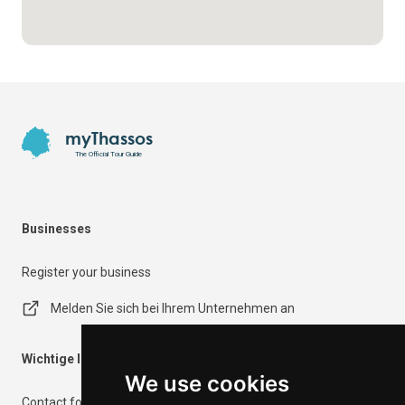
Footer
myThassos
The Official Tour Guide
Businesses
Register your business
Melden Sie sich bei Ihrem Unternehmen an
Wichtige Informationen
We use cookies
Contact form