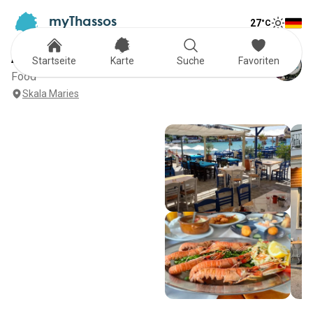
myThassos
27
°C
Tog
The Official Tour Guide
Toggle
Armeno
Startseite
Karte
Suche
Favoriten
Food
Skala Maries