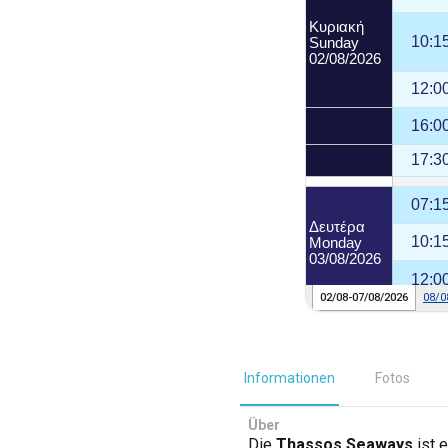
Informationen
Fotos
Über
Die
Thassos Seaways
ist 