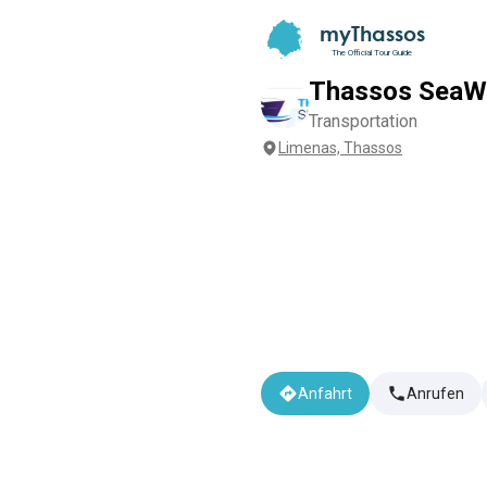
myThassos
The Official Tour Guide
Thassos SeaW
Transportation
Limenas, Thassos
Anfahrt
Anrufen