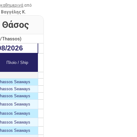
ι
καθημερινά
από
 Βαγγέλης Κ.
 Θάσος