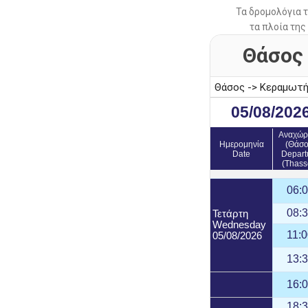
Τα δρομολόγια 
τα πλοία τη
Θάσος