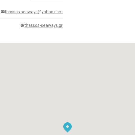
thassos.seaways@yahoo.com
thassos-seaways.gr