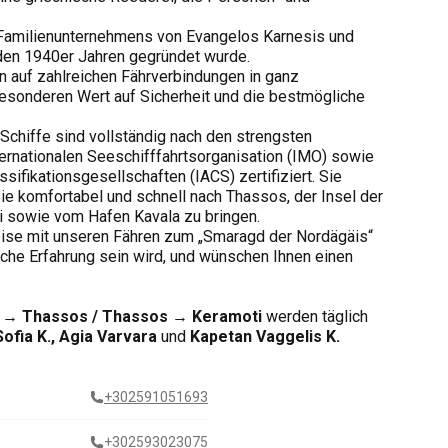
 Familienunternehmens von Evangelos Karnesis und
 den 1940er Jahren gegründet wurde.
 auf zahlreichen Fährverbindungen in ganz
 besonderen Wert auf Sicherheit und die bestmögliche
chiffe sind vollständig nach den strengsten
ternationalen Seeschifffahrtsorganisation (IMO) sowie
ssifikationsgesellschaften (IACS) zertifiziert. Sie
Sie komfortabel und schnell nach Thassos, der Insel der
i sowie vom Hafen Kavala zu bringen.
Reise mit unseren Fähren zum „Smaragd der Nordägäis“
che Erfahrung sein wird, und wünschen Ihnen einen
 → Thassos / Thassos → Keramoti
werden täglich
Sofia K., Agia Varvara
und
Kapetan Vaggelis K.
+302591051693
+302593023075