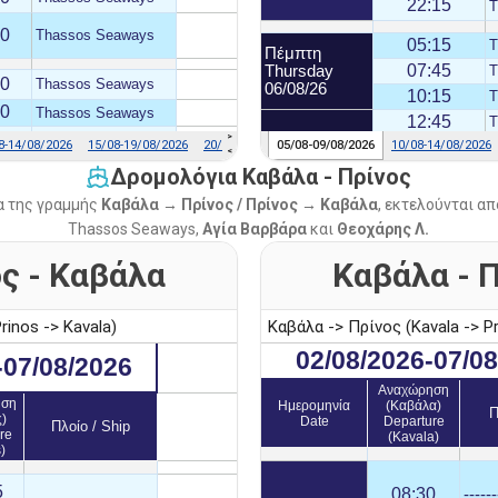
Δρομολόγια Καβάλα - Πρίνος
α της γραμμής
Καβάλα → Πρίνος / Πρίνος → Καβάλα
, εκτελούνται απ
Thassos Seaways,
Αγία Βαρβάρα
και
Θεοχάρης Λ.
ς - Καβάλα
Καβάλα - 