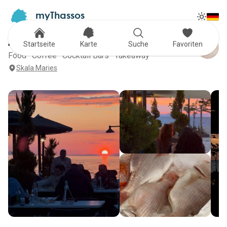
myThassos
Tog
The Official Tour Guide
Toggle
ALFAS
Startseite
Karte
Suche
Favoriten
Food · Coffee · Cocktail Bars · Takeaway
Skala Maries