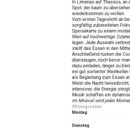
In Limenas auf Thassos, an e
Spot, der kaum zu übersehen
wiederkommen zu wollen.
Vom ersten Tageslicht an be
sorgfältig zubereiteten Früh
Speisekarte zu einem moderne
Wert auf hochwertige Zutate
legen. Jede Auswahl verbind
stellt das Essen in den Mitte
Anschließend rücken die Cock
überzeugen, noch bevor man 
dazu einladen, länger zu bl
ein gut sortierter Weinkell
als Begleitung zum Essen als
Wenn die Nacht hereinbricht
intensiver, die Energie stei
Musik schaffen ein dynamis
Im Miraval wird jeder Momen
Öffnungszeiten
Montag
Dienstag