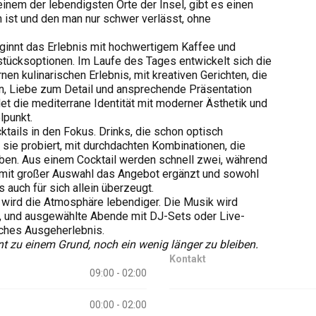
inem der lebendigsten Orte der Insel, gibt es einen
 ist und den man nur schwer verlässt, ohne
ginnt das Erlebnis mit hochwertigem Kaffee und
stücksoptionen. Im Laufe des Tages entwickelt sich die
n kulinarischen Erlebnis, mit kreativen Gerichten, die
n, Liebe zum Detail und ansprechende Präsentation
et die mediterrane Identität mit moderner Ästhetik und
lpunkt.
tails in den Fokus. Drinks, die schon optisch
sie probiert, mit durchdachten Kombinationen, die
eiben. Aus einem Cocktail werden schnell zwei, während
er mit großer Auswahl das Angebot ergänzt und sowohl
 auch für sich allein überzeugt.
, wird die Atmosphäre lebendiger. Die Musik wird
gt, und ausgewählte Abende mit DJ-Sets oder Live-
ches Ausgeherlebnis.
t zu einem Grund, noch ein wenig länger zu bleiben.
Kontakt
09:00 - 02:00
00:00 - 02:00