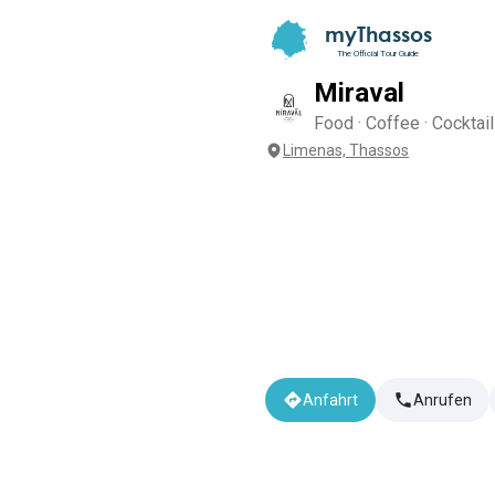
myThassos
The Official Tour Guide
Miraval
Food · Coffee · Cocktai
Limenas, Thassos
Anfahrt
Anrufen