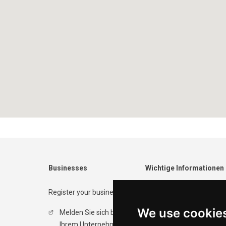
Businesses
Wichtige Informationen
Register your business
Contact form
We use cookie
Melden Sie sich bei
Datenschutzrichtlinie
Ihrem Unternehmen