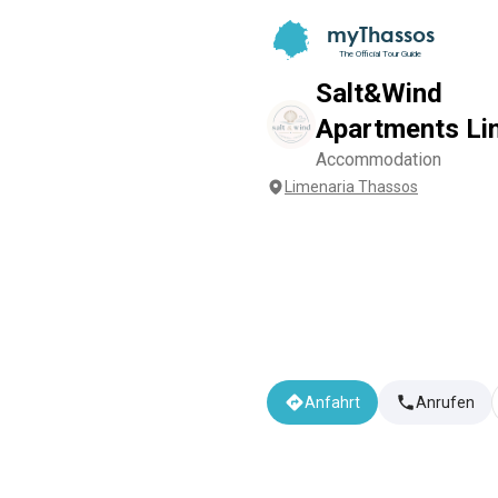
myThassos
The Official Tour Guide
Salt&Wind
Apartments Li
Accommodation
Limenaria Thassos
Anfahrt
Anrufen