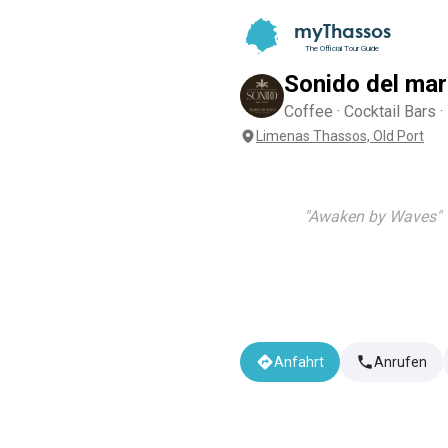
myThassos
The Official Tour Guide
Sonido del mar
Coffee · Cocktail Bars ·
Limenas Thassos, Old Port
"
Awaken by Waves
"
Anfahrt
Anrufen