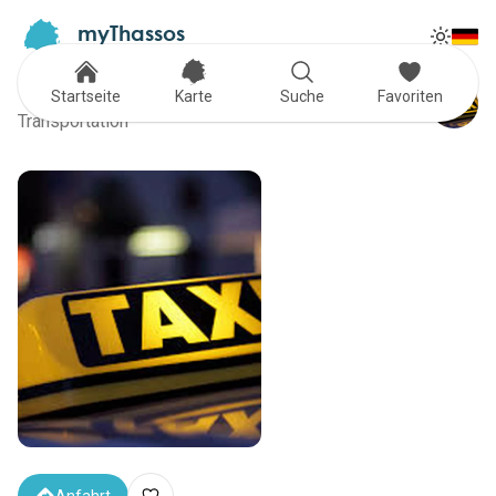
myThassos
Tog
The Official Tour Guide
Toggle
TAXI
Startseite
Karte
Suche
Favoriten
Transportation