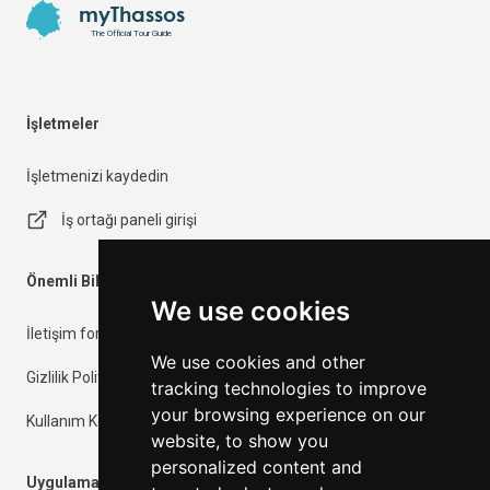
myThassos
The Official Tour Guide
İşletmeler
İşletmenizi kaydedin
İş ortağı paneli girişi
Önemli Bilgiler
We use cookies
İletişim formu
We use cookies and other
Gizlilik Politikası
tracking technologies to improve
your browsing experience on our
Kullanım Koşulları
website, to show you
personalized content and
Uygulamalar