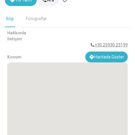
Yol Tarifi
Ara
Bilgi
Fotoğraflar
Hakkında
İletişim
+30 25930 23199
Konum
Haritada Göster