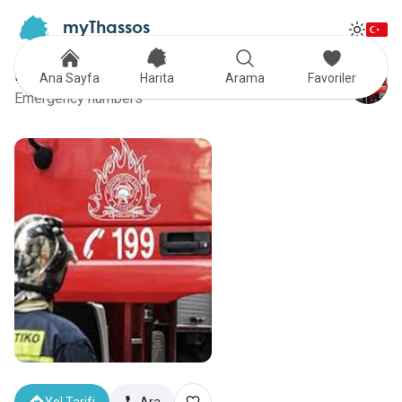
myThassos
Tog
The Official Tour Guide
Toggle
İtfaiye
Ana Sayfa
Harita
Arama
Favoriler
Emergency numbers