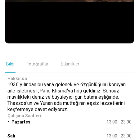
Bilgi
Fotoğraflar
Etkinlikler
Hakkında
1936 yılından bu yana gelenek ve özgünlüğünü koruyan
aile işletmesi „Palio Klisma“ya hoş geldiniz. Sonsuz
mavilikteki deniz ve büyüleyici gün batımı eşliğinde,
Thassos'un ve Yunan ada mutfağının eşsiz lezzetlerini
keşfetmeye davet ediyoruz.
Çalışma Saatleri
•
Pazartesi
13:00 - 23:00
Salı
13:00 - 23:00