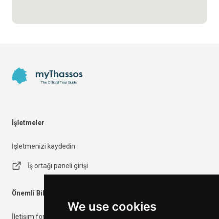
Footer
myThassos
The Official Tour Guide
İşletmeler
İşletmenizi kaydedin
İş ortağı paneli girişi
Önemli Bilgiler
We use cookies
İletişim formu