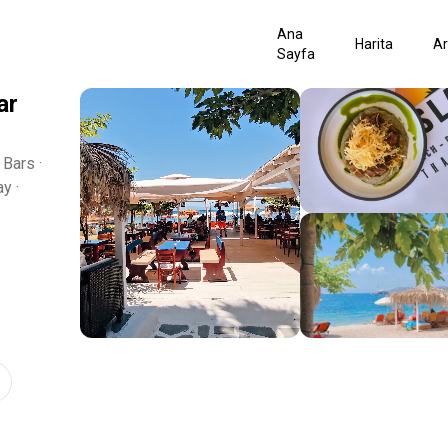
Ana
Harita
A
Sayfa
ar
 Bars ·
y ·