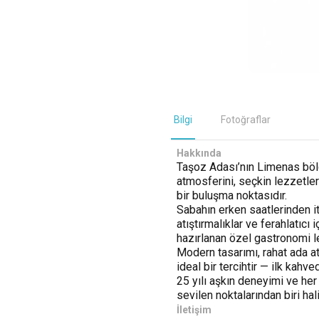
Bilgi
Fotoğraflar
Hakkında
Taşoz Adası’nın Limenas böl
atmosferini, seçkin lezzetler
bir buluşma noktasıdır.
Sabahın erken saatlerinden it
atıştırmalıklar ve ferahlatıcı
hazırlanan özel gastronomi l
Modern tasarımı, rahat ada at
ideal bir tercihtir — ilk kah
25 yılı aşkın deneyimi ve her
sevilen noktalarından biri hal
İletişim