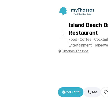
myThassos
The Official Tour Guide
Island Beach B
Restaurant
Food · Coffee · Cocktail
Entertainment · Takeawa
Limenas Thassos
Yol Tarifi
Ara