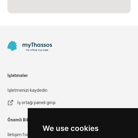
Footer
myThassos
The Official Tour Guide
İşletmeler
İşletmenizi kaydedin
İş ortağı paneli girişi
Önemli Bilgiler
We use cookies
İletişim formu