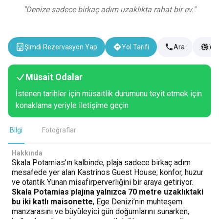
"
Denize sadece birkaç adım uzaklıkta rahat bir ev.
"
Şimdi Rezervasyon Yap
Yol Tarifi
Ara
Web
Müsait Odalar
İstenen tarihler için müsaitlik durumunu teyit etmek için
konaklama yeriyle iletişime geçin
Bilgi
Fotoğraflar
Hakkında
Skala Potamias’ın kalbinde, plaja sadece birkaç adım
mesafede yer alan Kastrinos Guest House; konfor, huzur
ve otantik Yunan misafirperverliğini bir araya getiriyor.
Skala Potamias plajına yalnızca 70 metre uzaklıktaki
bu iki katlı maisonette
, Ege Denizi’nin muhteşem
manzarasını ve büyüleyici gün doğumlarını sunarken,