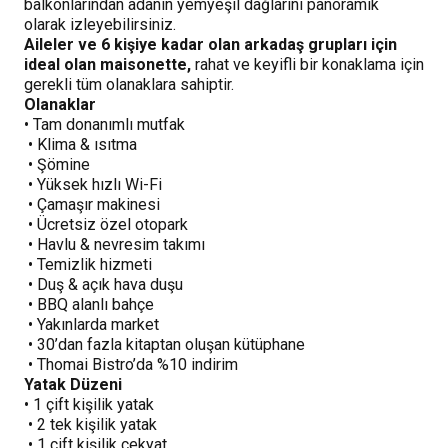
balkonlarından adanın yemyeşil dağlarını panoramik
olarak izleyebilirsiniz.
Aileler ve 6 kişiye kadar olan arkadaş grupları için
ideal olan maisonette,
rahat ve keyifli bir konaklama için
gerekli tüm olanaklara sahiptir.
Olanaklar
• Tam donanımlı mutfak
• Klima & ısıtma
• Şömine
• Yüksek hızlı Wi-Fi
• Çamaşır makinesi
• Ücretsiz özel otopark
• Havlu & nevresim takımı
• Temizlik hizmeti
• Duş & açık hava duşu
• BBQ alanlı bahçe
• Yakınlarda market
• 30’dan fazla kitaptan oluşan kütüphane
• Thomai Bistro’da %10 indirim
Yatak Düzeni
• 1 çift kişilik yatak
• 2 tek kişilik yatak
• 1 çift kişilik çekyat