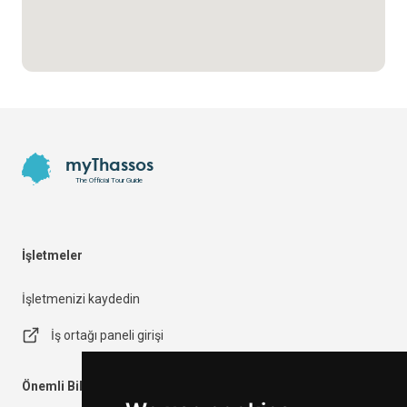
Footer
myThassos
The Official Tour Guide
İşletmeler
İşletmenizi kaydedin
İş ortağı paneli girişi
Önemli Bilgiler