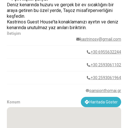
Deniz kenarında huzuru ve gerçek bir ev sıcaklığını bir
araya getiren bu özel yerde, Taşoz misafirperverliğini
keşfedin.
Kastrinos Guest House’ta konaklamanızı ayırtın ve deniz
kenarında unutulmaz yaz anıları biriktirin.
İletişim
kastrinosv@gmail.com
+30 6955632244
+30 2593061102
+30 2593061964
pansionthomai.gr
Konum
Haritada Göster