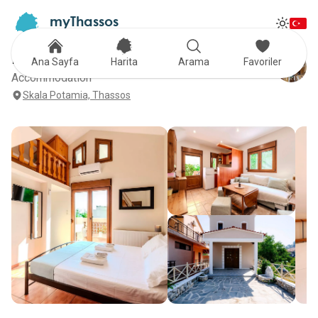
myThassos
Tog
The Official Tour Guide
Toggle
Kastrinos Guest House
Ana Sayfa
Harita
Arama
Favoriler
Accommodation
Skala Potamia, Thassos