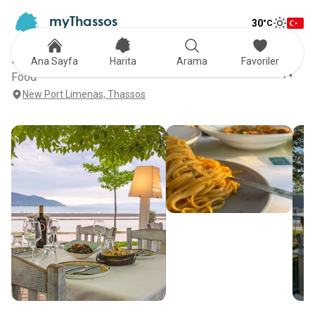
myThassos
30
°C
Tog
The Official Tour Guide
Toggle
NAMASTE
Ana Sayfa
Harita
Arama
Favoriler
Food
New Port Limenas, Thassos