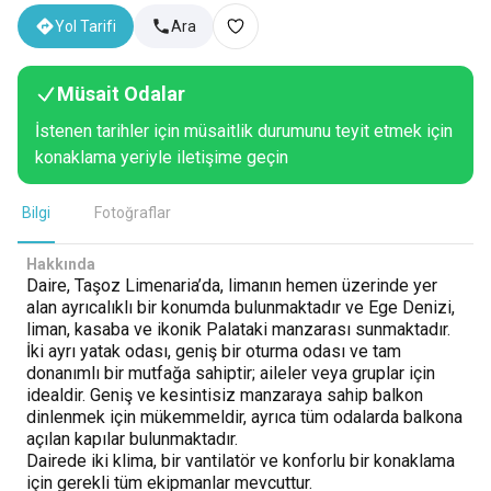
Yol Tarifi
Ara
Müsait Odalar
İstenen tarihler için müsaitlik durumunu teyit etmek için
konaklama yeriyle iletişime geçin
Bilgi
Fotoğraflar
Hakkında
Daire, Taşoz Limenaria’da, limanın hemen üzerinde yer
alan ayrıcalıklı bir konumda bulunmaktadır ve Ege Denizi,
liman, kasaba ve ikonik Palataki manzarası sunmaktadır.
İki ayrı yatak odası, geniş bir oturma odası ve tam
donanımlı bir mutfağa sahiptir; aileler veya gruplar için
idealdir. Geniş ve kesintisiz manzaraya sahip balkon
dinlenmek için mükemmeldir, ayrıca tüm odalarda balkona
açılan kapılar bulunmaktadır.
Dairede iki klima, bir vantilatör ve konforlu bir konaklama
için gerekli tüm ekipmanlar mevcuttur.