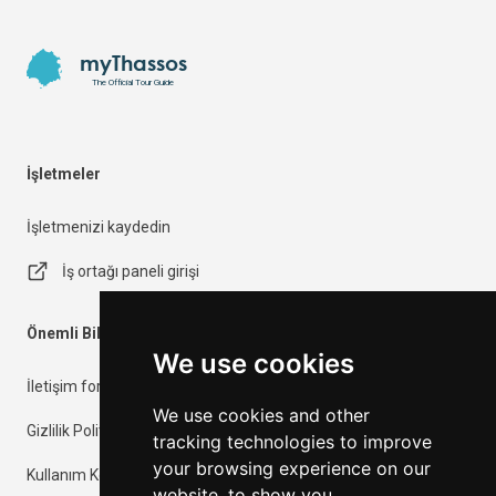
Footer
myThassos
The Official Tour Guide
İşletmeler
İşletmenizi kaydedin
İş ortağı paneli girişi
Önemli Bilgiler
We use cookies
İletişim formu
We use cookies and other
Gizlilik Politikası
tracking technologies to improve
your browsing experience on our
Kullanım Koşulları
website, to show you