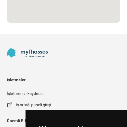
Footer
myThassos
The Official Tour Guide
İşletmeler
İşletmenizi kaydedin
İş ortağı paneli girişi
Önemli Bilgiler